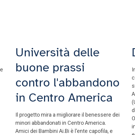
Università delle
buone prassi
ze
I
c
contro l'abbandono
s
in Centro America
A
(
d
Il progetto mira a migliorare il benessere dei
O
minori abbandonati in Centro America.
i
Amici dei Bambini Ai.Bi è l'ente capofila, e
e