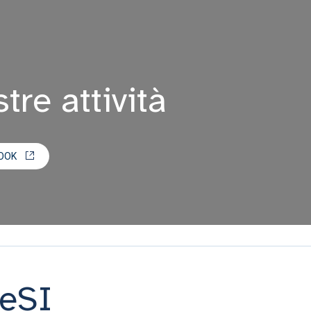
tre attività
OOK
CeSI