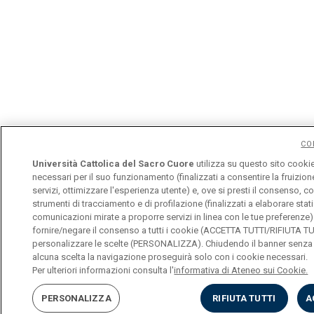
CO
Università Cattolica del Sacro Cuore
utilizza su questo sito cookie
necessari per il suo funzionamento (finalizzati a consentire la fruizion
servizi, ottimizzare l'esperienza utente) e, ove si presti il consenso, co
strumenti di tracciamento e di profilazione (finalizzati a elaborare stat
comunicazioni mirate a proporre servizi in linea con le tue preferenze)
fornire/negare il consenso a tutti i cookie (ACCETTA TUTTI/RIFIUTA T
personalizzare le scelte (PERSONALIZZA). Chiudendo il banner senza 
alcuna scelta la navigazione proseguirà solo con i cookie necessari.
Per ulteriori informazioni consulta l'
informativa di Ateneo sui Cookie.
PERSONALIZZA
RIFIUTA TUTTI
A