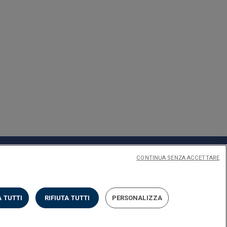
CONTINUA SENZA ACCETTARE
 TUTTI
RIFIUTA TUTTI
PERSONALIZZA
Privacy
Cookies
Impostazione dei Cookies