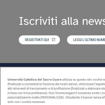
Iscriviti alla new
REGISTRATI QUI
LEGGI L'ULTIMO NUM
Università Cattolica del Sacro Cuore
utilizza su questo sito cookie t
(finalizzati a consentire la fruizione dei nostri servizi, ottimizzare l'espe
altri strumenti di tracciamento e di profilazione (finalizzati a elaborare 
in linea con le tue preferenze). Puoi fornire/negare il consenso a tutti 
personalizzare le scelte (PERSONALIZZA). Chiudendo il banner senza eff
Università Cattolica del Sacro Cuore
solo con i cookie necessari.
Largo A. Gemelli, 1 - 20123 Milano