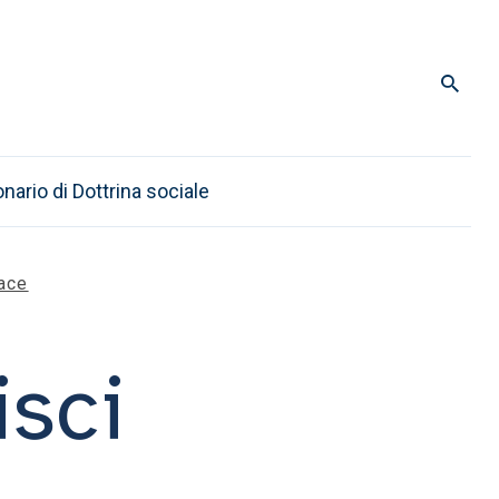
onario di Dottrina sociale
pace
isci