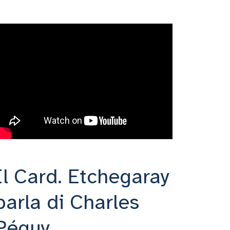
Il Card. Etchegaray
parla di Charles
Péguy