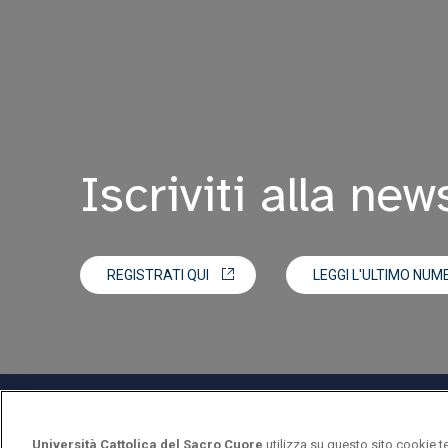
Iscriviti alla new
REGISTRATI QUI
LEGGI L'ULTIMO NUM
Università Cattolica del Sacro Cuore
utilizza su questo sito cookie t