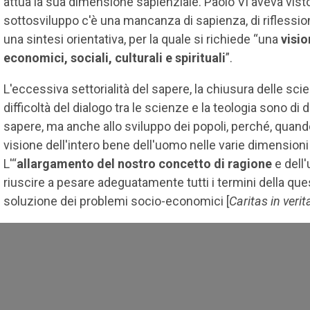
attua la sua dimensione sapienziale. Paolo VI aveva vist
sottosviluppo c'è una mancanza di sapienza, di riflession
una sintesi orientativa, per la quale si richiede “una
visio
economici, sociali, culturali e spirituali
”.
L'eccessiva settorialità del sapere, la chiusura delle sci
difficoltà del dialogo tra le scienze e la teologia sono di
sapere, ma anche allo sviluppo dei popoli, perché, quando 
visione dell'intero bene dell'uomo nelle varie dimensioni
L'“
allargamento del nostro concetto di ragione
e dell'
riuscire a pesare adeguatamente tutti i termini della que
soluzione dei problemi socio-economici [
Caritas in verit