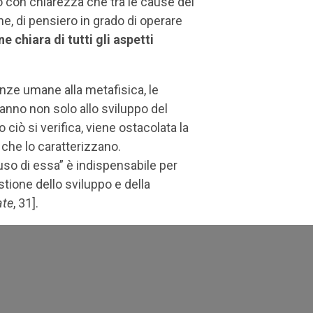
o con chiarezza che tra le cause del
e, di pensiero in grado di operare
ne chiara di tutti gli aspetti
enze umane alla metafisica, le
 danno non solo allo sviluppo del
ciò si verifica, viene ostacolata la
 che lo caratterizzano.
uso di essa” è indispensabile per
stione dello sviluppo e della
ate
, 31].