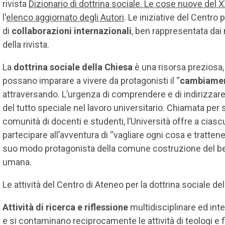
rivista
Dizionario di dottrina sociale. Le cose nuove del 
l'
elenco aggiornato
degli Autori
. Le iniziative del Centr
di
collaborazioni internazionali
, ben rappresentata da
della rivista.
La
dottrina sociale della Chiesa
è una risorsa preziosa
possano imparare a vivere da protagonisti il “
cambiamen
attraversando. L’urgenza di comprendere e di indirizzar
del tutto speciale nel lavoro universitario. Chiamata per
comunità di docenti e studenti, l’Università offre a ciascu
partecipare all’avventura di “vagliare ogni cosa e tratten
suo modo protagonista della comune costruzione del bene
umana.
Le attività del Centro di Ateneo per la dottrina sociale 
Attività di ricerca e riflessione
multidisciplinare ed inte
e si contaminano reciprocamente le attività di teologi e fi