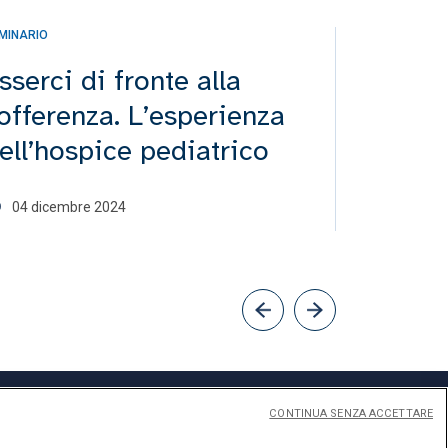
MINARIO
CONVEGNO
sserci di fronte alla
A ciasc
offerenza. L’esperienza
di Aten
ell’hospice pediatrico
Giustiz
04 dicembre 2024
03 dicem
CONTINUA SENZA ACCETTARE