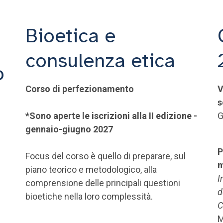
Bioetica e
consulenza etica
o
Corso di perfezionamento
V
s
*Sono aperte le iscrizioni alla II edizione -
G
gennaio-giugno 2027
P
Focus del corso è quello di preparare, sul
m
piano teorico e metodologico, alla
I
comprensione delle principali questioni
d
bioetiche nella loro complessità.
C
M