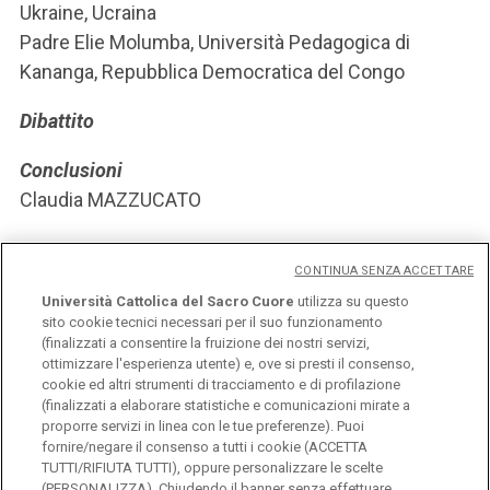
Ukraine, Ucraina
Padre Elie Molumba, Università Pedagogica di
Kananga, Repubblica Democratica del Congo
Dibattito
Conclusioni
Claudia MAZZUCATO
CONTINUA SENZA ACCETTARE
LOCANDINA
Università Cattolica del Sacro Cuore
utilizza su questo
sito cookie tecnici necessari per il suo funzionamento
(finalizzati a consentire la fruizione dei nostri servizi,
PARTECIPA DA REMOTO
ottimizzare l'esperienza utente) e, ove si presti il consenso,
cookie ed altri strumenti di tracciamento e di profilazione
(finalizzati a elaborare statistiche e comunicazioni mirate a
proporre servizi in linea con le tue preferenze). Puoi
fornire/negare il consenso a tutti i cookie (ACCETTA
TUTTI/RIFIUTA TUTTI), oppure personalizzare le scelte
(PERSONALIZZA). Chiudendo il banner senza effettuare