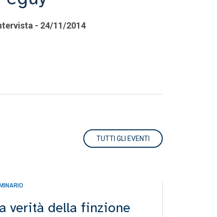
ntervista - 24/11/2014
TUTTI GLI EVENTI
MINARIO
INCONTRO
a verità della finzione
Incont