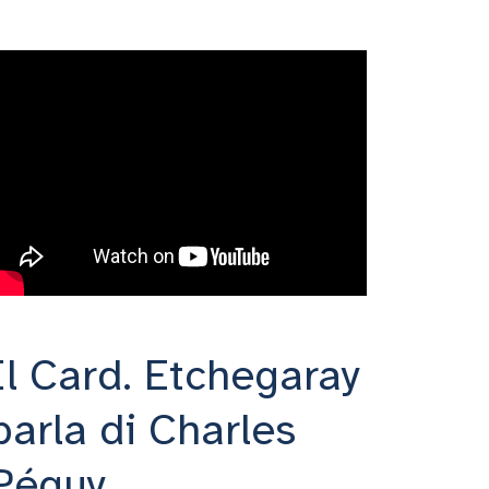
Il Card. Etchegaray
parla di Charles
Péguy