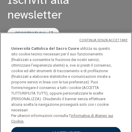
newsletter
REGISTRATI QUI
CONTINUA SENZA ACCETTARE
Università Cattolica del Sacro Cuore
utilizza su questo
LEGGI L'ULTIMO NUMERO
sito cookie tecnici necessari per il suo funzionamento
(finalizzati a consentire la fruizione dei nostri servizi,
ottimizzare l'esperienza utente) e, ove si presti il consenso,
cookie ed altri strumenti di tracciamento e di profilazione
(finalizzati a elaborare statistiche e comunicazioni mirate a
proporre servizi in linea con le tue preferenze). Puoi
fornire/negare il consenso a tutti i cookie (ACCETTA
TUTTI/RIFIUTA TUTTI), oppure personalizzare le scelte
(PERSONALIZZA). Chiudendo il banner senza effettuare
Università Cattolica del Sacro Cuore
alcuna scelta la navigazione proseguirà solo con i cookie
necessari.
Largo A. Gemelli, 1 - 20123 Milano
Per ulteriori informazioni consulta l'
informativa di Ateneo sui
Cookie.