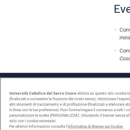
Eve
Con
mini
Con
Cosc
Università Cattolica del Sacro Cuore
utilizza su questo sito cookie t
(finalizzati a consentire la fruizione dei nostri servizi, ottimizzare l'espe
altri strumenti di tracciamento e di profilazione (finalizzati a elaborare 
in linea con le tue preferenze). Puoi fornire/negare il consenso a tutti 
personalizzare le scelte (PERSONALIZZA). Chiudendo il banner senza eff
Università Cattolica del Sacro Cuore
solo con i cookie necessari.
Largo A. Gemelli, 1 - 20123 Milano
Per ulteriori informazioni consulta l'
informativa di Ateneo sui Cookie.