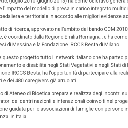
etto, (luglio 2010-giugno 2013) ha come obiettivo generale
e l'impatto del modello di presa in carico integrato mult
pedaliera e territoriale in accordo alle migliori evidenze sc
etto di ricerca, approvato nell'ambito del bando CCM 201
e, è coordinato dalla Regione Emilia Romagna , e ha come p
esi di Messina e la Fondazione IRCCS Besta di Milano.
 questo progetto tutto il network italiano che ha partec
namento e disabilità negli Stati Vegetativi e negli Stati d
one IRCCS Besta, ha l'opportunità di partecipare alla real
i e dei 480 caregivers già arruolati.
ro di Ateneo di Bioetica prepara e realizza degi incontri 
ratori dei centri nazionli e intenazionali coinvolti nel pro
ione guidata per le associazioni di famiglie con persone i
za in Italia.