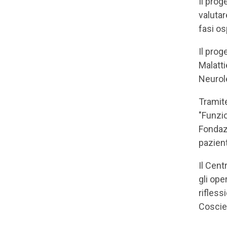
Il prog
valutar
fasi os
Il prog
Malatti
Neurol
Tramite
"Funzio
Fondazi
pazient
Il Cent
gli ope
rifless
Coscien