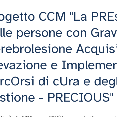
ogetto CCM "La PREs
lle persone con Gra
rebrolesione Acquisi
levazione e Impleme
rcOrsi di cUra e degl
stione - PRECIOUS"