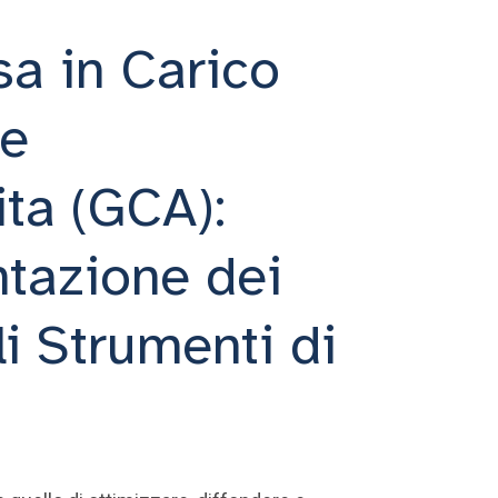
a in Carico
ve
ta (GCA):
ntazione dei
i Strumenti di