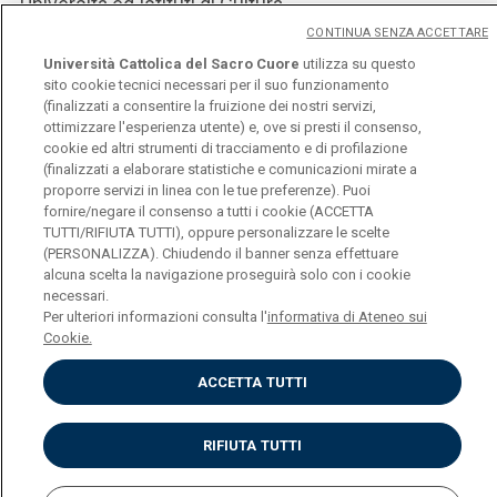
Università ed Istituti di Cultura.
CONTINUA SENZA ACCETTARE
Università Cattolica del Sacro Cuore
utilizza su questo
SITO DELLA RIVISTA
sito cookie tecnici necessari per il suo funzionamento
(finalizzati a consentire la fruizione dei nostri servizi,
ottimizzare l'esperienza utente) e, ove si presti il consenso,
cookie ed altri strumenti di tracciamento e di profilazione
(finalizzati a elaborare statistiche e comunicazioni mirate a
proporre servizi in linea con le tue preferenze). Puoi
fornire/negare il consenso a tutti i cookie (ACCETTA
Università Cattolica del Sacro Cuore
TUTTI/RIFIUTA TUTTI), oppure personalizzare le scelte
Largo A. Gemelli, 1 - 20123 Milano
(PERSONALIZZA). Chiudendo il banner senza effettuare
alcuna scelta la navigazione proseguirà solo con i cookie
necessari.
Per ulteriori informazioni consulta l'
informativa di Ateneo sui
Cookie.
Privacy
ACCETTA TUTTI
Cookies
Impostazione dei Cookies
RIFIUTA TUTTI