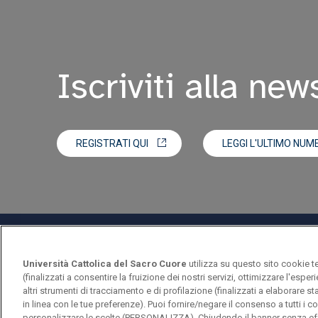
Iscriviti alla new
REGISTRATI QUI
LEGGI L'ULTIMO NUM
Università Cattolica del Sacro Cuore
utilizza su questo sito cookie t
(finalizzati a consentire la fruizione dei nostri servizi, ottimizzare l'espe
altri strumenti di tracciamento e di profilazione (finalizzati a elaborare 
in linea con le tue preferenze). Puoi fornire/negare il consenso a tutti 
personalizzare le scelte (PERSONALIZZA). Chiudendo il banner senza eff