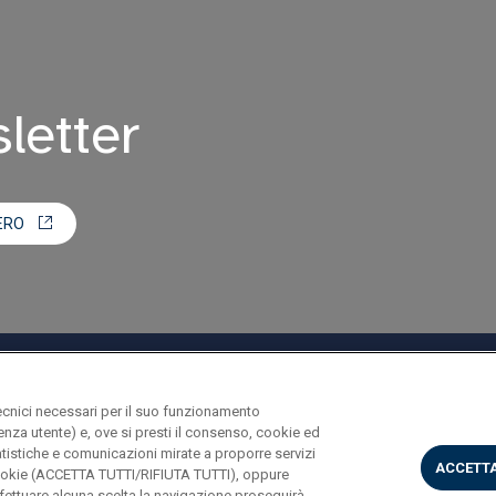
sletter
ERO
ecnici necessari per il suo funzionamento
rienza utente) e, ove si presti il consenso, cookie ed
statistiche e comunicazioni mirate a proporre servizi
ACCETTA
i cookie (ACCETTA TUTTI/RIFIUTA TUTTI), oppure
ettuare alcuna scelta la navigazione proseguirà