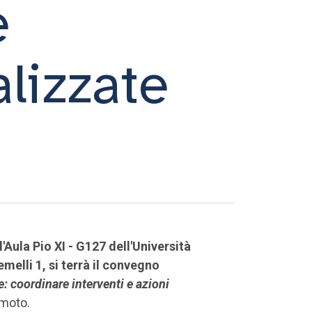
e
alizzate
'Aula Pio XI - G127 dell'Università
melli 1, si terrà il convegno
le: coordinare interventi e azioni
emoto.