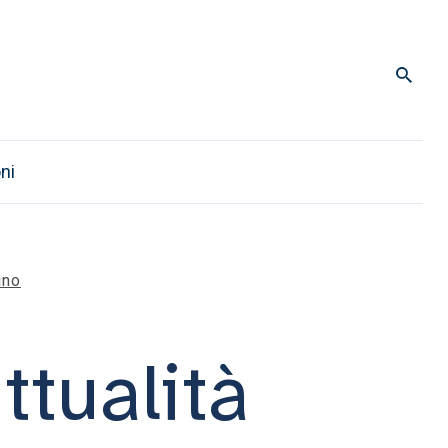
ni
ino
ttualità