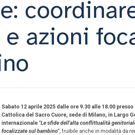
le: coordinar
 e azioni foc
ino
Sabato 12 aprile 2025 dalle ore 9.30 alle 18.00 presso l
Cattolica del Sacro Cuore, sede di Milano, in Largo Ge
internazionale
"Le sfide dell'alta conflittualità genitoria
focalizzate sul bambino"
, fruibile anche in modalità da r