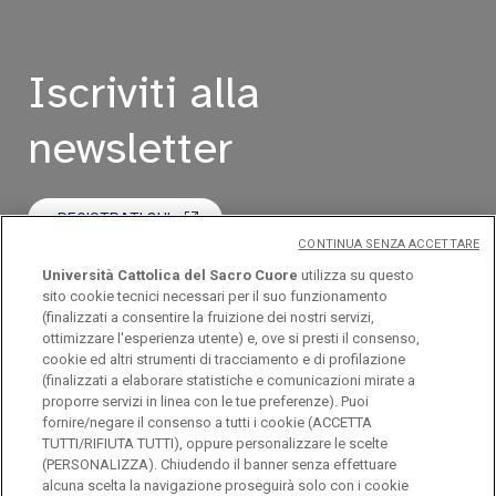
Iscriviti alla
newsletter
REGISTRATI QUI
CONTINUA SENZA ACCETTARE
Università Cattolica del Sacro Cuore
utilizza su questo
LEGGI L'ULTIMO NUMERO
sito cookie tecnici necessari per il suo funzionamento
(finalizzati a consentire la fruizione dei nostri servizi,
ottimizzare l'esperienza utente) e, ove si presti il consenso,
cookie ed altri strumenti di tracciamento e di profilazione
(finalizzati a elaborare statistiche e comunicazioni mirate a
proporre servizi in linea con le tue preferenze). Puoi
fornire/negare il consenso a tutti i cookie (ACCETTA
TUTTI/RIFIUTA TUTTI), oppure personalizzare le scelte
(PERSONALIZZA). Chiudendo il banner senza effettuare
Università Cattolica del Sacro Cuore
alcuna scelta la navigazione proseguirà solo con i cookie