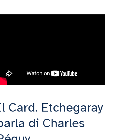
Il Card. Etchegaray
parla di Charles
Péguy