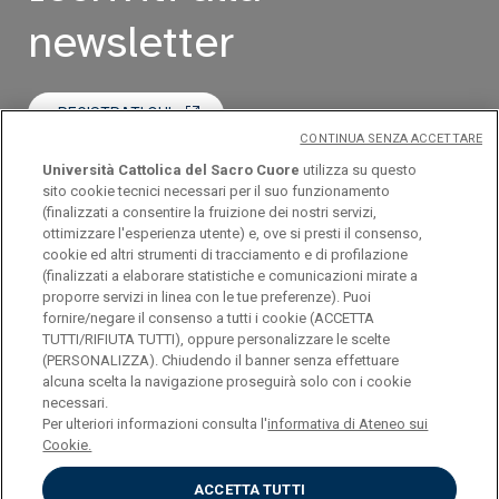
newsletter
REGISTRATI QUI
CONTINUA SENZA ACCETTARE
Università Cattolica del Sacro Cuore
utilizza su questo
LEGGI L'ULTIMO NUMERO
sito cookie tecnici necessari per il suo funzionamento
(finalizzati a consentire la fruizione dei nostri servizi,
ottimizzare l'esperienza utente) e, ove si presti il consenso,
cookie ed altri strumenti di tracciamento e di profilazione
(finalizzati a elaborare statistiche e comunicazioni mirate a
proporre servizi in linea con le tue preferenze). Puoi
fornire/negare il consenso a tutti i cookie (ACCETTA
TUTTI/RIFIUTA TUTTI), oppure personalizzare le scelte
(PERSONALIZZA). Chiudendo il banner senza effettuare
Università Cattolica del Sacro Cuore
alcuna scelta la navigazione proseguirà solo con i cookie
necessari.
Largo A. Gemelli, 1 - 20123 Milano
Per ulteriori informazioni consulta l'
informativa di Ateneo sui
Cookie.
ACCETTA TUTTI