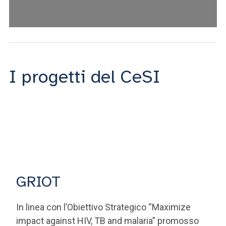
I progetti del CeSI
GRIOT
In linea con l’Obiettivo Strategico “Maximize
impact against HIV, TB and malaria” promosso
dal Global Fund, il progetto, finanziato dall’ AICS e
guidato dall'UCSC in collaborazione con la