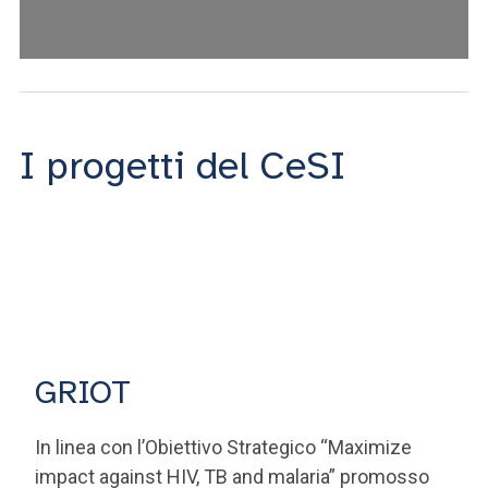
I progetti del CeSI
GRIOT
In linea con l’Obiettivo Strategico “Maximize
impact against HIV, TB and malaria” promosso
dal Global Fund, il progetto, finanziato dall’ AICS e
guidato dall'UCSC in collaborazione con la