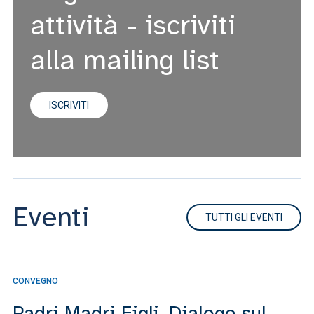
attività - iscriviti
alla mailing list
ISCRIVITI
Eventi
TUTTI GLI EVENTI
CONVEGNO
CO
Padri Madri Figli. Dialogo sul
V