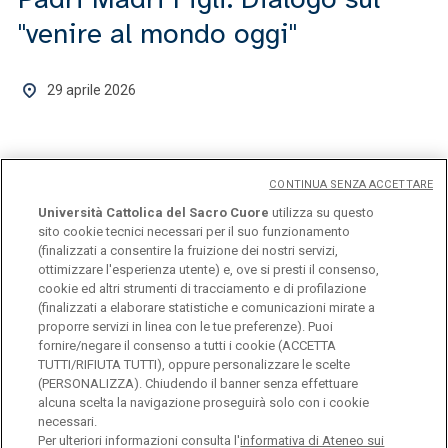
"venire al mondo oggi"
s
29 aprile 2026
CONTINUA SENZA ACCETTARE
Università Cattolica del Sacro Cuore
utilizza su questo
1 di 6
sito cookie tecnici necessari per il suo funzionamento
(finalizzati a consentire la fruizione dei nostri servizi,
ottimizzare l'esperienza utente) e, ove si presti il consenso,
cookie ed altri strumenti di tracciamento e di profilazione
(finalizzati a elaborare statistiche e comunicazioni mirate a
proporre servizi in linea con le tue preferenze). Puoi
fornire/negare il consenso a tutti i cookie (ACCETTA
TUTTI/RIFIUTA TUTTI), oppure personalizzare le scelte
(PERSONALIZZA). Chiudendo il banner senza effettuare
Università Cattolica del Sacro Cuore
alcuna scelta la navigazione proseguirà solo con i cookie
necessari.
Largo A. Gemelli, 1 - 20123 Milano
Per ulteriori informazioni consulta l'
informativa di Ateneo sui